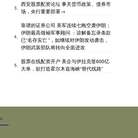
西安股票配资论坛 事关货币政策、债券市
3、
场，央行重要部署→
靠谱的证券公司 美军连续七晚空袭伊朗；
伊朗最高领袖军事顾问 ：谅解备忘录条款
4、
已“名存实亡 ”，如继续对伊朗发动袭击，
伊朗武装部队将转向全面进攻
股票在线配资开户 美企与伊拉克签600亿
5、
大单，欲打造霍尔木兹海峡“替代线路”
户