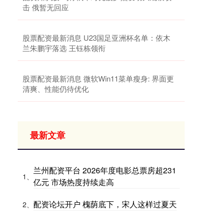
击 俄暂无回应
股票配资最新消息 U23国足亚洲杯名单：依木
兰朱鹏宇落选 王钰栋领衔
股票配资最新消息 微软Win11菜单瘦身: 界面更
清爽、性能仍待优化
最新文章
兰州配资平台 2026年度电影总票房超231
1、
亿元 市场热度持续走高
配资论坛开户 槐荫底下，宋人这样过夏天
2、