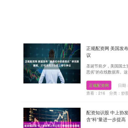
正规配资网 美国发
议
圣诞节前夕，美国国土
恶劣”的在线数据库。这个
正规配资网
日期：
查看：
216
分类：
炒
配资知识股 中上协
含“科”量进一步提高