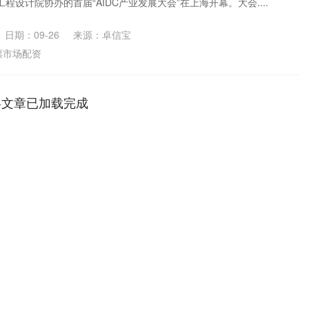
设计院协办的首届“AIDC产业发展大会”在上海开幕。大会....
日期：09-26
来源：卓信宝
票市场配资
略文章已加载完成