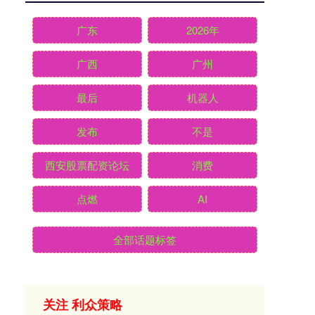
广东
2026年
广西
广州
最后
机器人
发布
不是
西安股票配资论坛
消费
点燃
AI
全部话题标签
关注 利众策略