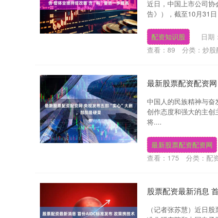
近日，中国上市公司协
告》），截至10月31
配资知识股
日期：
查看：
89
分类：
炒股
最新股票配资配资网
中国人的民族精神与奋
创作态度和强大的主创
将....
最新股票配资配资网
查看：
175
分类：
配
股票配资最新消息 首
（记者张苏慧）近日股