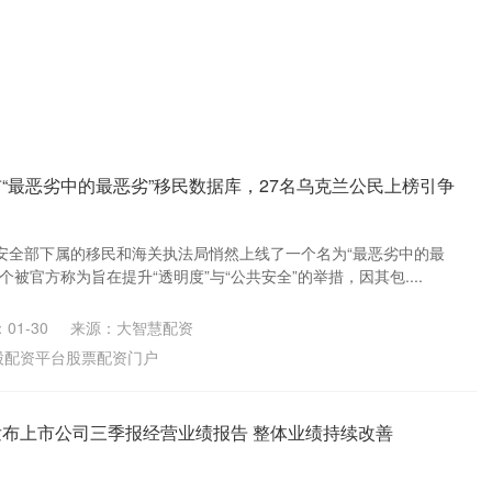
布“最恶劣中的最恶劣”移民数据库，27名乌克兰公民上榜引争
安全部下属的移民和海关执法局悄然上线了一个名为“最恶劣中的最
被官方称为旨在提升“透明度”与“公共安全”的举措，因其包....
01-30
来源：大智慧配资
股配资平台股票配资门户
发布上市公司三季报经营业绩报告 整体业绩持续改善