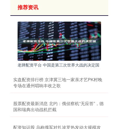
推荐资讯
老牌配资平台 中国是第三次世界大战的决定国
实盘配资排行榜 京津冀三地一家亲才艺PK村晚
专场在通州唱响丰收之歌
股票配资最新消息 北约：俄侦察机“无应答”，德
国和瑞典出动战机拦截
配资知识股 乌称俄军对扎波罗热发动大规模攻